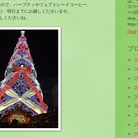
は、
すので、ハーブティやフェアトレードコーヒー、
スペ
ひ、明日までにお越しくださいませ。
ー1日¥
過ごしくださいね。
sho
https:
詳細
ブ
2
►
2
►
2
►
2
►
2
►
2
►
2
►
2
►
2
►