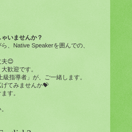
しゃいませんか？
がら、
Native Speaker
を囲んでの、
丈夫
😊
、大歓迎です。
上級指導者」が、ご一緒します。
広げてみませんか
💝
けます。
い。