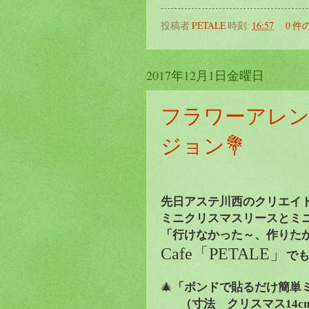
投稿者
PETALE
時刻:
16:57
0 件
2017年12月1日金曜日
フラワーアレン
ジョン💐
先日アステ川西のクリエイ
ミニクリスマスリースとミ
「行けなかった～、作りた
Cafe
「
PETALE
」
で
🎄
「ボンドで貼るだけ簡単
（寸法 クリスマス
14c