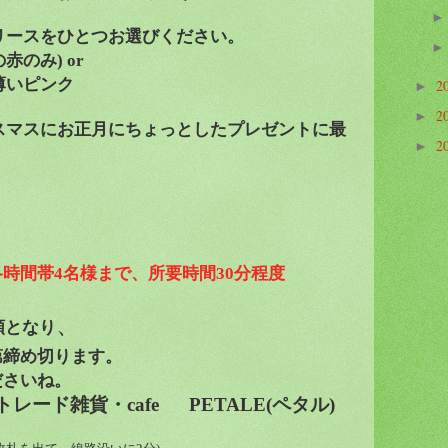
リースをひとつお選びください。
の赤のみ
) or
薄いピンク
2
►
2
►
スマスにお正月にちょっとしたプレゼントに最
2
►
各時間帯
4
名様まで、所要時間
30
分程度
、
順となり
第締め切ります。
ださいね。
トレード雑貨・
cafe PETALE(
ペタル
)