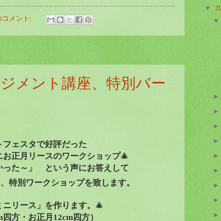
2
▼
のコメント:
ジメント講座、特別バー
トフェスタで好評だった
ニお正月リースのワークショップ
🎄
かった～」 という声にお答えして
も、特別ワークショップを致します。
ミニリース」を作ります。
🎄
m
四方・お正月
12cm
四方）