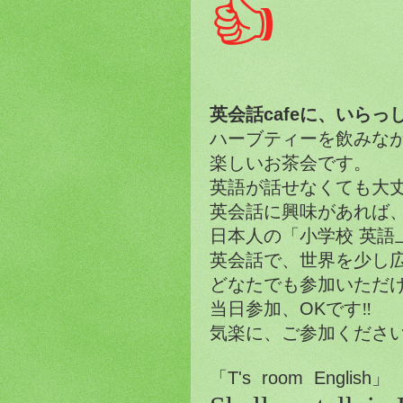
👍
英会話
cafe
に、いらっ
ハーブティーを飲みな
楽しいお茶会です。
英語が話せなくても大
英会話に興味があれば
日本人の「小学校
英語
英会話で、世界を少し
どなたでも参加いただ
当日参加、
OK
です
‼️
気楽に、ご参加くださ
「
T's room English
」