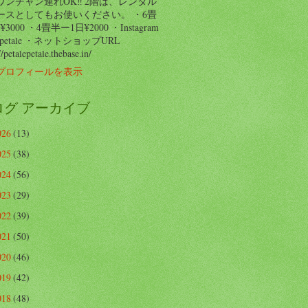
ワンチャン連れOK‼️ 2階は、レンタル
ースとしてもお使いください。 ・6畳
3000 ・4畳半ー1日¥2000 ・Instagram
p_petale ・ネットショップURL
//petalepetale.thebase.in/
プロフィールを表示
ログ アーカイブ
026
(13)
025
(38)
024
(56)
023
(29)
022
(39)
021
(50)
020
(46)
019
(42)
018
(48)