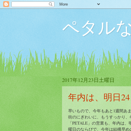
ペタル
2017年12月23日土曜日
年内は、明日24
早いもので、今年もあと1週間あ
街のにぎわいに、もうすっかり、
「PETALE」の営業も、年内は、
曜日のならびで、今年は結構早めの