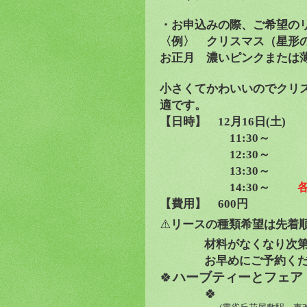
・お申込みの際、ご希望の
〈例〉 クリスマス（星形
お正月 濃いピンクまたは
小さくてかわいいのでクリ
適です。
【日時】
12
月
16
日
(
土
)
11:30
～
12:30
～
13:30
～
14:30
～
【費用】
600
円
⚠️
リースの種類希望は先着
材料がなくなり次
お早めにご予約く
🍀
ハーブティーとフェア
🍀