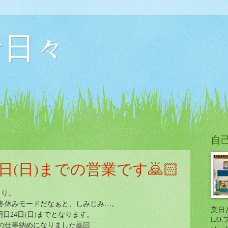
な日々
自
日(日)までの営業です🙇🏻
まり。
冬休みモードだなぁと、しみじみ…。
業日と
明日24日(日)までとなります。
L.O
仕事納めになりました🙇🏻