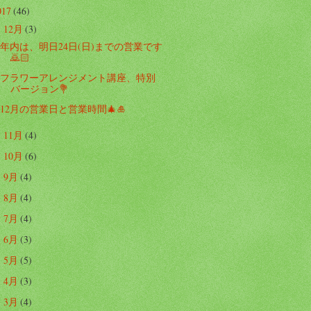
017
(46)
12月
(3)
▼
年内は、明日24日(日)までの営業です
🙇🏻
フラワーアレンジメント講座、特別
バージョン💐
12月の営業日と営業時間🎄🎍
11月
(4)
►
10月
(6)
►
9月
(4)
►
8月
(4)
►
7月
(4)
►
6月
(3)
►
5月
(5)
►
4月
(3)
►
3月
(4)
►